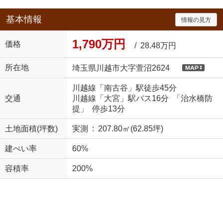
基本情報
情報の見方
1,790万円
価格
/ 28.48万円
所在地
埼玉県川越市大字萱沼2624
川越線「南古谷」駅徒歩45分
交通
川越線「大宮」駅バス16分 「治水橋防
提」 停歩13分
土地面積(坪数)
実測 : 207.80㎡(62.85坪)
建ぺい率
60%
容積率
200%