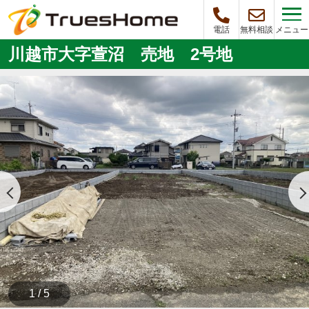
メニュー
電話
無料相談
川越市大字萱沼 売地 2号地
1 / 5