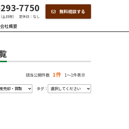
293-7750
無料相談する
00（土日祝）
定休日：
なし
会社概要
覧
1件
該当公開件数
1～1件表示
タグ：