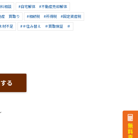
無料相談
#自宅解体 #不動産売却解体
動産 買取り
#相続税 #所得税 #固定資産税
木材不足
#＃住み替え ＃買取保証 ＃
談する
し