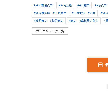
#＃不動産売却
#＃埼玉県
##川越市
##家売却
#空き家問題 #土地活用
#古家解体 #更地
#空
#簡易査定 #訪問査定
#査定 #直接買い取り
#
カテゴリ・タグ一覧