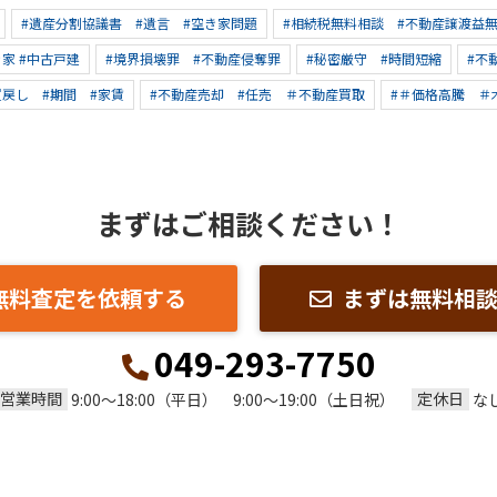
#遺産分割協議書 #遺言 #空き家問題
#相続税無料相談 #不動産譲渡益
き家 #中古戸建
#境界損壊罪 #不動産侵奪罪
#秘密厳守 #時間短縮
#不
買戻し #期間 #家賃
#不動産売却 #任売 ＃不動産買取
#＃価格高騰 ＃
まずはご相談ください！
無料査定を依頼する
まずは無料相
049-293-7750
営業時間
定休日
9:00～18:00（平日） 9:00～19:00（土日祝）
な