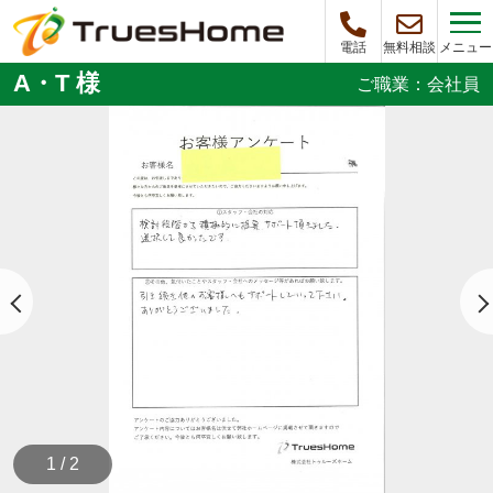
メニュー
電話
無料相談
A・T 様
ご職業：会社員
1 / 2