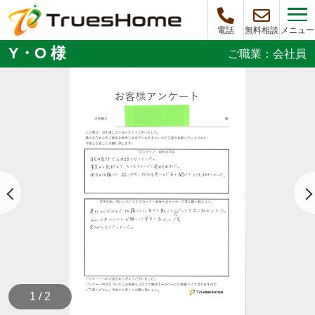
メニュー
電話
無料相談
Y・O 様
ご職業：会社員
1 / 2