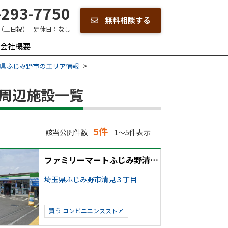
293-7750
無料相談する
00（土日祝）
定休日：
なし
会社概要
県ふじみ野市のエリア情報
別周辺施設一覧
5件
該当公開件数
1～5件表示
ファミリーマートふじみ野清見店
埼玉県ふじみ野市清見３丁目
買う
コンビニエンスストア