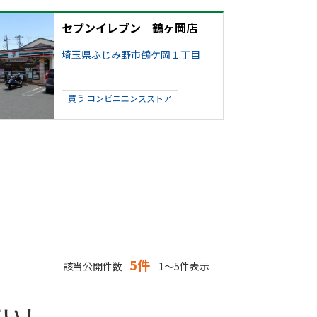
セブンイレブン 鶴ヶ岡店
埼玉県ふじみ野市鶴ケ岡１丁目
買う
コンビニエンスストア
5件
該当公開件数
1～5件表示
さい！